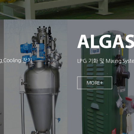
ng,Cooling 장치
LPG 기화 및 Mixing Sy
MORE+